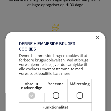
at lagre optagelser op til 30 dage.
×
Transparent pris - ingen
DENNE HJEMMESIDE BRUGER
skjulte omkostninger
COOKIES
Den pris, vi giver vores kunder, er altid den pris, vi
Denne hjemmeside bruger cookies til at
forbedre brugeroplevelsen. Ved at bruge
fakturerer til sidst. Vi er altid åbne omkring vores priser,
vores hjemmeside giver du samtykke til
og der er ingen skjulte tillæg eller gebyrer hos os.
alle cookies i overensstemmelse med
vores cookiepolitik.
Læs mere
Absolut
Ydeevne
Målretning
nødvendige
Levering i hele
Danmark
Funktionalitet