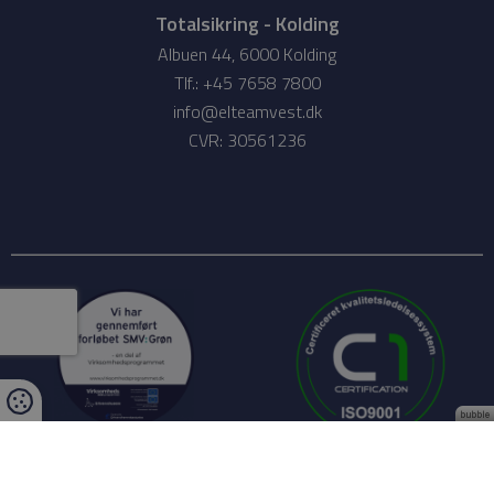
Totalsikring - Kolding
Albuen 44, 6000 Kolding
Tlf.: +45 7658 7800
info@elteamvest.dk
CVR: 30561236