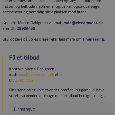
der er varmestyrede, kan I desuden opfange aktivitet om
natten og helt ude i hjørnerne, og de kan også
overvåge
temperatur og samtidig sikre pladsen mod brand.
Kontakt Martin Dahlgreen via mail:
mda@elteamvest.dk
eller tlf:
29903459
Bliv klogere på vores
priser
eller læs mere om
finansering
.
Få et tilbud
Kontakt Martin Dahlgreen
mail:
mda@elteamvest.dk
eller
tlf:
29903459
Eller send os et kort over det område, du gerne vil have
sikret, så vender vi tilbage med et tilbud hurtigst muligt.